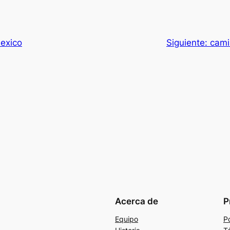
exico
Siguiente:
cami
Acerca de
P
Equipo
Po