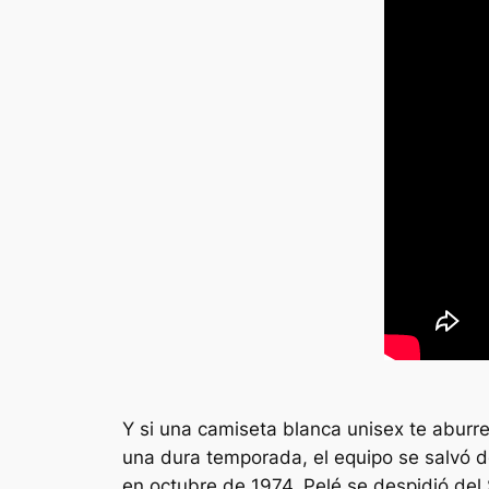
Y si una camiseta blanca unisex te aburr
una dura temporada, el equipo se salvó d
en octubre de 1974, Pelé se despidió del S