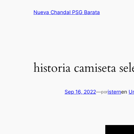
Saltar
Nueva Chandal PSG Barata
al
contenido
historia camiseta s
Sep 16, 2022
—
istern
en
U
por