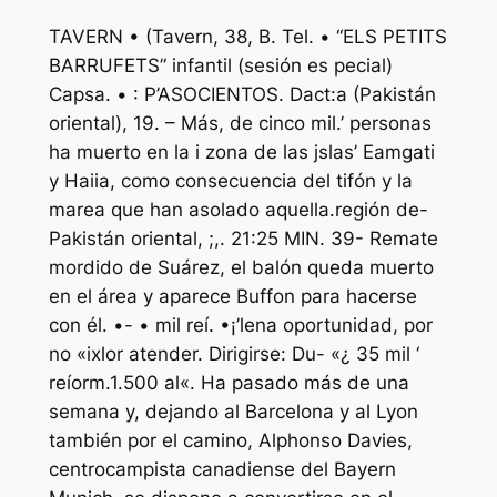
TAVERN • (Tavern, 38, B. Tel. • “ELS PETITS
BARRUFETS” infantil (sesión es pecial)
Capsa. • : P’ASOCIENTOS. Dact:a (Pakistán
oriental), 19. – Más, de cinco mil.’ personas
ha muerto en la i zona de las jslas’ Eamgati
y Haiia, como consecuencia del tifón y la
marea que han asolado aquella.región de-
Pakistán oriental, ;,. 21:25 MIN. 39- Remate
mordido de Suárez, el balón queda muerto
en el área y aparece Buffon para hacerse
con él. •- • mil reí. •¡’lena oportunidad, por
no «ixlor atender. Dirigirse: Du- «¿ 35 mil ‘
reíorm.1.500 al«. Ha pasado más de una
semana y, dejando al Barcelona y al Lyon
también por el camino, Alphonso Davies,
centrocampista canadiense del Bayern