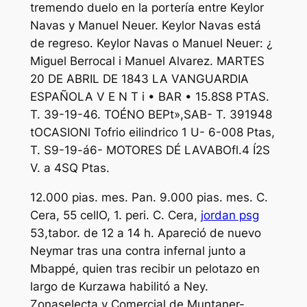
tremendo duelo en la portería entre Keylor
Navas y Manuel Neuer. Keylor Navas está
de regreso. Keylor Navas o Manuel Neuer: ¿
Miguel Berrocal i Manuel Alvarez. MARTES
20 DE ABRIL DE 1843 LA VANGUARDIA
ESPAÑOLA V E N T i • BAR • 15.8S8 PTAS.
T. 39-19-46. TOÉNO BEPt»,SAB- T. 391948
tOCASIONl Tofrio eilindrico 1 U- 6-008 Ptas,
T. S9-19-á6- MOTORES DÉ LAVABOfl.4 Í2S
V. a 4SQ Ptas.
12.000 pias. mes. Pan. 9.000 pias. mes. C.
Cera, 55 cellO, 1. peri. C. Cera,
jordan psg
53,tabor. de 12 a 14 h. Apareció de nuevo
Neymar tras una contra infernal junto a
Mbappé, quien tras recibir un pelotazo en
largo de Kurzawa habilitó a Ney.
Zonaselecta y Comercial de Muntaner-