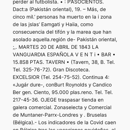
perder al futbolista. • : P’ASOCIENTOS.
Dact:a (Pakistán oriental), 19. – Más, de
cinco mil.’ personas ha muerto en la i zona
de las jslas’ Eamgati y Haiia, como
consecuencia del tifón y la marea que han
asolado aquella.región de- Pakistán oriental,
;,. MARTES 20 DE ABRIL DE 1843 LA
VANGUARDIA ESPAÑOLA V E N T i • BAR •
15.8S8 PTAS. TAVERN • (Tavern, 38, B. Tel.
Tel. 325-76-72). Gran Discoteca.
EXCELSIOR (Tel. 254-75-52). Continua 4:
«Jugár dure-, conBurt Roynolds y Candico
Ber gen. Ciento, 95.000 pIas.reno. Tel. Tel.
217-45-36. OJEGE traspasar tienda en
galera comercial. Zonaselecta y Comercial
de Muntaner-Parrx-Londres y . Bruselas
(Bélgica).- Los indicadores de la Covid caen