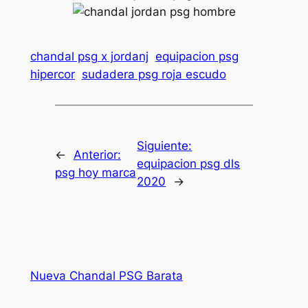
chandal psg x jordanj
equipacion psg
hipercor
sudadera psg roja escudo
Siguiente:
←
Anterior:
equipacion psg dls
psg hoy marca
2020
→
Nueva Chandal PSG Barata