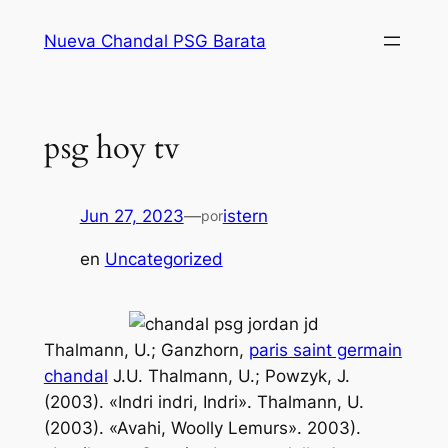
Saltar
Nueva Chandal PSG Barata
al
contenido
psg hoy tv
Jun 27, 2023
—
istern
por
en
Uncategorized
Thalmann, U.; Ganzhorn,
paris saint germain
chandal
J.U. Thalmann, U.; Powzyk, J.
(2003). «Indri indri, Indri». Thalmann, U.
(2003). «Avahi, Woolly Lemurs». 2003).