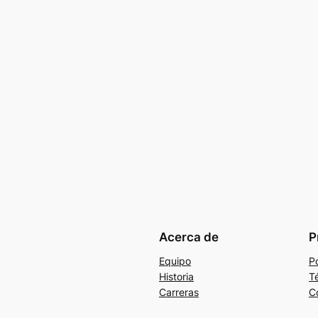
Acerca de
P
Equipo
Po
Historia
T
Carreras
C