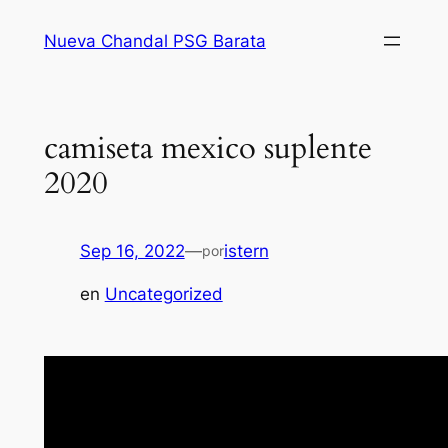
Saltar
Nueva Chandal PSG Barata
al
contenido
camiseta mexico suplente
2020
Sep 16, 2022
—
istern
por
en
Uncategorized