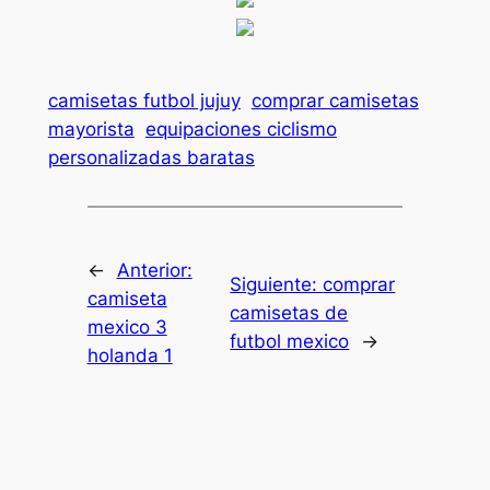
camisetas futbol jujuy
comprar camisetas
mayorista
equipaciones ciclismo
personalizadas baratas
←
Anterior:
Siguiente:
comprar
camiseta
camisetas de
mexico 3
futbol mexico
→
holanda 1