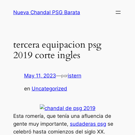
Saltar
Nueva Chandal PSG Barata
al
contenido
tercera equipacion psg
2019 corte ingles
May 11, 2023
—
istern
por
en
Uncategorized
Esta romería, que tenía una afluencia de
gente muy importante,
sudaderas psg
se
celebró hasta comienzos del siglo XX.