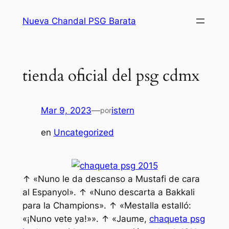
Saltar
Nueva Chandal PSG Barata
al
contenido
tienda oficial del psg cdmx
Mar 9, 2023
—
istern
por
en
Uncategorized
↑ «Nuno le da descanso a Mustafi de cara
al Espanyol». ↑ «Nuno descarta a Bakkali
para la Champions». ↑ «Mestalla estalló:
«¡Nuno vete ya!»». ↑ «Jaume,
chaqueta psg