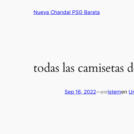
Saltar
Nueva Chandal PSG Barata
al
contenido
todas las camisetas
Sep 16, 2022
—
istern
en
U
por