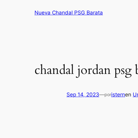
Saltar
Nueva Chandal PSG Barata
al
contenido
chandal jordan psg 
Sep 14, 2023
—
istern
en
U
por