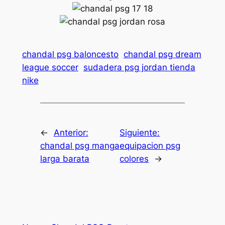
chandal psg baloncesto
chandal psg dream
league soccer
sudadera psg jordan tienda
nike
←
Anterior:
Siguiente:
chandal psg manga
equipacion psg
larga barata
colores
→