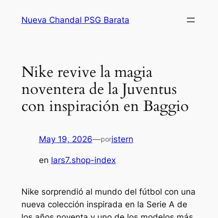
Saltar
Nueva Chandal PSG Barata
al
contenido
Nike revive la magia
noventera de la Juventus
con inspiración en Baggio
May 19, 2026
—
istern
por
en
lars7.shop-index
Nike sorprendió al mundo del fútbol con una
nueva colección inspirada en la Serie A de
los años noventa y uno de los modelos más