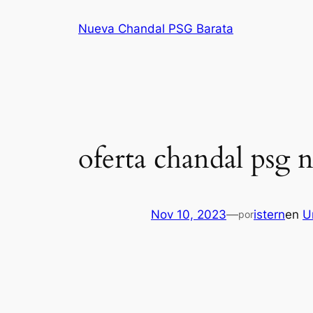
Saltar
Nueva Chandal PSG Barata
al
contenido
oferta chandal psg 
Nov 10, 2023
—
istern
en
U
por