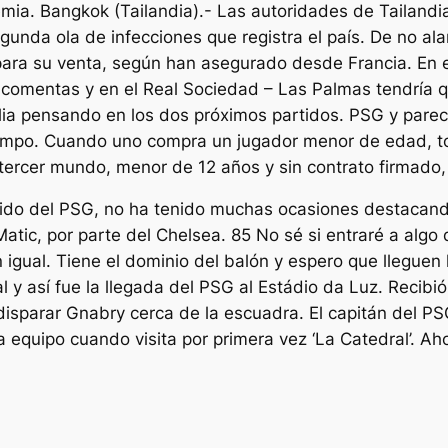
emia. Bangkok (Tailandia).- Las autoridades de Tailandi
gunda ola de infecciones que registra el país. De no ala
o para su venta, según han asegurado desde Francia. En e
e comentas y en el Real Sociedad – Las Palmas tendría qu
ia pensando en los dos próximos partidos. PSG y parec
tiempo. Cuando uno compra un jugador menor de edad, t
 tercer mundo, menor de 12 años y sin contrato firmado,
ido del PSG, no ha tenido muchas ocasiones destacando
tic, por parte del Chelsea. 85 No sé si entraré a algo
án igual. Tiene el dominio del balón y espero que llegue
 y así fue la llegada del PSG al Estádio da Luz. Recibi
disparar Gnabry cerca de la escuadra. El capitán del PSG
a equipo cuando visita por primera vez ‘La Catedral’. Ah