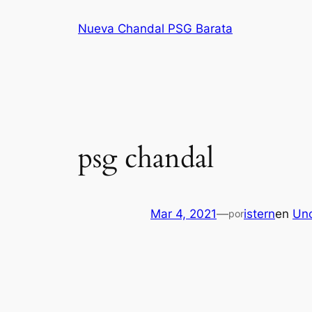
Saltar
Nueva Chandal PSG Barata
al
contenido
psg chandal
Mar 4, 2021
—
istern
en
Unc
por