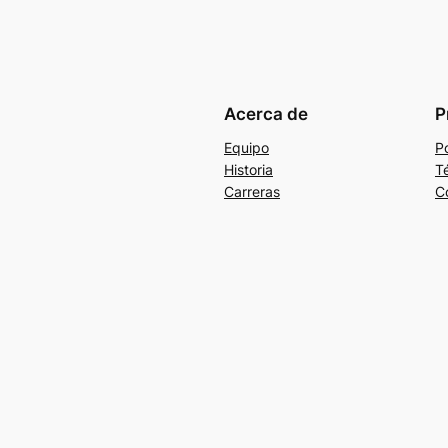
Acerca de
P
Equipo
Po
Historia
T
Carreras
C