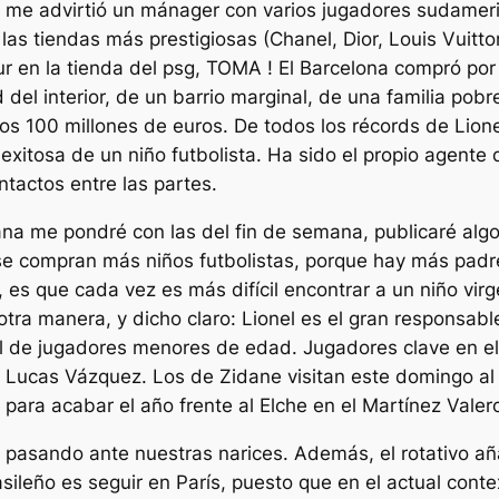
, me advirtió un mánager con varios jugadores sudamer
 las tiendas más prestigiosas (Chanel, Dior, Louis Vuitt
eur en la tienda del psg, TOMA ! El Barcelona compró po
ad del interior, de un barrio marginal, de una familia p
nos 100 millones de euros. De todos los récords de Lio
exitosa de un niño futbolista. Ha sido el propio agente d
tactos entre las partes.
ana me pondré con las del fin de semana, publicaré alg
se compran más niños futbolistas, porque hay más padres
, es que cada vez es más difícil encontrar a un niño vir
e otra manera, y dicho claro: Lionel es el gran responsa
nal de jugadores menores de edad. Jugadores clave en 
 Lucas Vázquez. Los de Zidane visitan este domingo al E
 para acabar el año frente al Elche en el Martínez Valer
á pasando ante nuestras narices. Además, el rotativo añ
sileño es seguir en París, puesto que en el actual cont