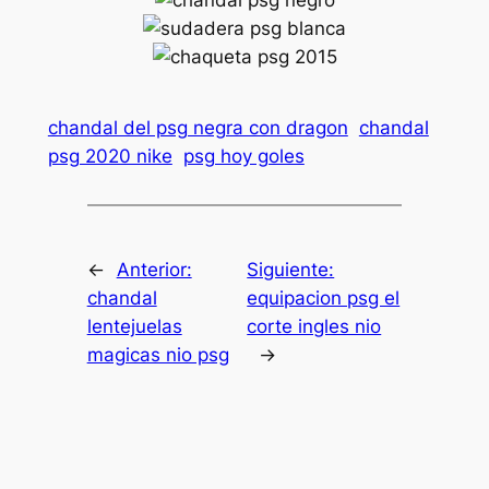
chandal del psg negra con dragon
chandal
psg 2020 nike
psg hoy goles
←
Anterior:
Siguiente:
chandal
equipacion psg el
lentejuelas
corte ingles nio
magicas nio psg
→