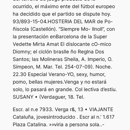
ocurrido, el máximo ente del fútbol europeo
ha decidido que el partido se dispute hoy.
93/893-15-04.HOSTERIA DEL MAR de Po-
ñiscola (Castellón). “Slempre Mo- lInoIl”, con
la presentación enBarcelona de la Super
Vedette Mirta Amat El dislocante cO-mico
Diomny; el ciclón braslle ño Reglna Dos
Santos; las Molineras Sheila, A. Imperio, O.
Simpeon, M. Mar. Tel. 254-07-09). Noche.
22.30 Especial Verano-YO, sexy, humor,
pomo, bellas mujeres.Venga y no estará
solo, lo pasará en grande. Col lectiva d’estiu.
SUSANY • (Verdaguer, 18. Tel.
Escr. al n.e 7933. Verga r&, 13 • VIAJANTE
Cataluña, jovesintroducido . Escr al n.’ 1.617
Plaza Catalina. »»viria a persona sola..-