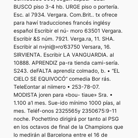
BUSCO piso 3-4 hb. URGE piso o portería.
Esc. al 7934. Vergara. Com.Brit.. tx ofrece
para hawí traducciones francés inglésy
español Escribir el nú- moro 63501 Vergara.
Escribir &S núm. 7921. Verga.ra, 11. SHA.
Escribir al n»jni@»ro’63750 Versara, 16.
SIRVIENTA. Escribir LA VANGUARDIA. al
10888. APRENDIZ pa-ra tienda cami-sería.
S243. deFALTA aprendiz colmado, b. • “EL
CIELO SE EQUIVOCÓ” comedia Bor rás.
TeleEontar al niimero • 253-78-07.
MODISTA joren para «bou- tiaue» Sra. •
1.100 a’l mes. Sue-ido mínimo 1000 pías, al
mes. Teléf-onos 2325565y 2350675:9-11
noche. Pochettino dirigirá por tanto al PSG
en los octavos de final de la Champions que
lo medirán al Barcelona entre el 16 de