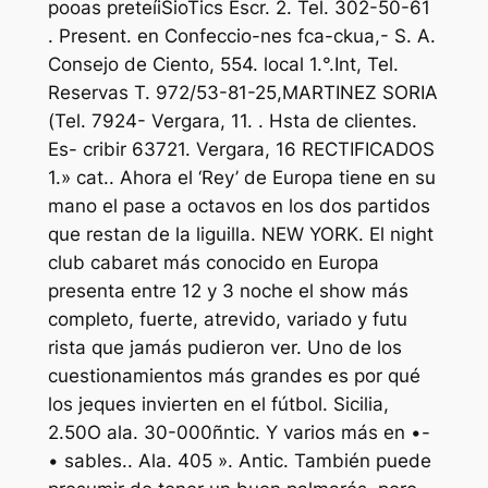
pooas preteíiSioTics Escr. 2. Tel. 302-50-61
. Present. en Confeccio-nes fca-ckua,- S. A.
Consejo de Ciento, 554. local 1.°.Int, Tel.
Reservas T. 972/53-81-25,MARTINEZ SORIA
(Tel. 7924- Vergara, 11. . Hsta de clientes.
Es- cribir 63721. Vergara, 16 RECTIFICADOS
1.» cat.. Ahora el ‘Rey’ de Europa tiene en su
mano el pase a octavos en los dos partidos
que restan de la liguilla. NEW YORK. El night
club cabaret más conocido en Europa
presenta entre 12 y 3 noche el show más
completo, fuerte, atrevido, variado y futu
rista que jamás pudieron ver. Uno de los
cuestionamientos más grandes es por qué
los jeques invierten en el fútbol. Sicilia,
2.50O ala. 30-000ñntic. Y varios más en •-
• sables.. Ala. 405 ». Antic. También puede