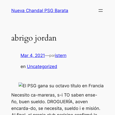
Saltar
Nueva Chandal PSG Barata
al
contenido
abrigo jordan
Mar 4, 2021
—
istern
por
en
Uncategorized
Necesito ca-mareras, s-i TO saben ense-
ño, buen sueldo. DROGUERÍA, aoven
encarda-do, se necesita, sueldo i e misión.